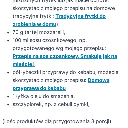
mrożonych frytek lub jak macie ochotę,
skorzystać z mojego przepisu na domowe
tradycyjne frytki:
Tradycyjne frytki do
zrobienia w domu
),
70 g tartej mozzarelli,
100 ml sosu czosnkowego, np.
przygotowanego wg mojego przepisu:
Przepis na sos czosnkowy. Smakuje jak na
mieście!
,
pół łyżeczki przyprawy do kebabu, możecie
skorzystać z mojego przepisu:
Domowa
przyprawa do kebabu
1 łyżka oleju do smażenia,
szczypiorek, np. z cebuli dymki,
(ilość produktów dla przygotowania 3 porcji)