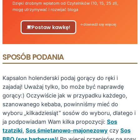
Dzięki drobnym wpłatom od Czytelników (10, 15, 25 zł),
mogę utrzymywać i rozwijać bloga
dowiedź się więcej
Postaw kawkę!
SPOSÓB PODANIA
Kapsalon holenderski podaj gorący do ręki i
zajadaj! Uważaj tylko, bo może być naprawdę
gorący:) Oczywiście jak w przypadku każdego,
szanowanego kebaba, powinniśmy mieć do
wyboru „kilkadziesiąt” sosów do wyboru, dlatego i
ja podpowiadam Wam kilka propozycji:
Sos
tzatziki
,
Sos śmietanowo-majonezowy
czy
Sos
BBQ (sos barbecue)
! Po więcej przepisów na sosy