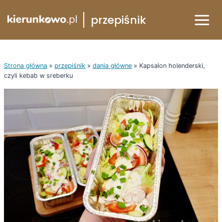
Przejdź
przepiśnik
do
treści
Strona główna
»
przepiśnik
»
dania główne
»
Kapsalon holenderski,
czyli kebab w sreberku