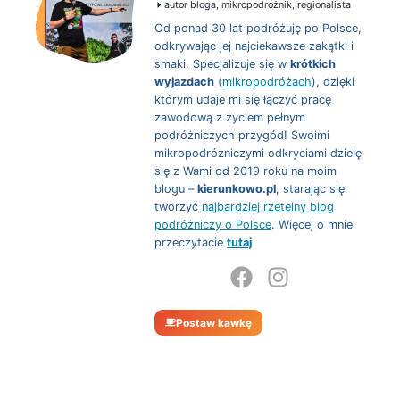
autor bloga, mikropodróżnik, regionalista
Od ponad 30 lat podróżuję po Polsce,
odkrywając jej najciekawsze zakątki i
smaki. Specjalizuje się w
krótkich
wyjazdach
(
mikropodróżach
), dzięki
którym udaje mi się łączyć pracę
zawodową z życiem pełnym
podróżniczych przygód! Swoimi
mikropodróżniczymi odkryciami dzielę
się z Wami od 2019 roku na moim
blogu –
kierunkowo.pl
, starając się
tworzyć
najbardziej rzetelny blog
podróżniczy o Polsce
. Więcej o mnie
przeczytacie
tutaj
Postaw kawkę