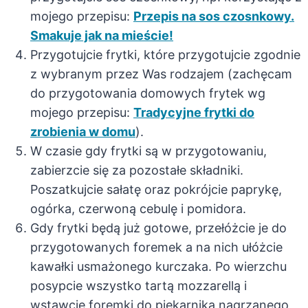
mojego przepisu:
Przepis na sos czosnkowy.
Smakuje jak na mieście!
Przygotujcie frytki, które przygotujcie zgodnie
z wybranym przez Was rodzajem (zachęcam
do przygotowania domowych frytek wg
mojego przepisu:
Tradycyjne frytki do
zrobienia w domu
).
W czasie gdy frytki są w przygotowaniu,
zabierzcie się za pozostałe składniki.
Poszatkujcie sałatę oraz pokrójcie paprykę,
ogórka, czerwoną cebulę i pomidora.
Gdy frytki będą już gotowe, przełóżcie je do
przygotowanych foremek a na nich ułóżcie
kawałki usmażonego kurczaka. Po wierzchu
posypcie wszystko tartą mozzarellą i
wstawcie foremki do piekarnika nagrzanego