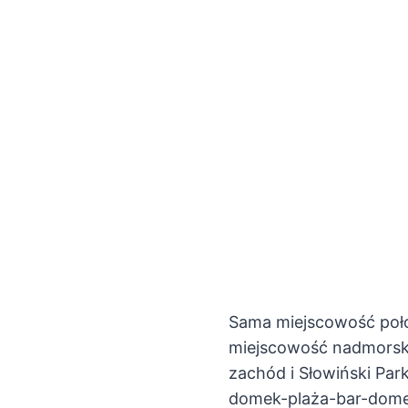
Sama miejscowość poło
miejscowość nadmorską,
zachód i Słowiński Pa
domek-plaża-bar-dome