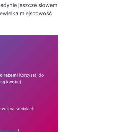
jedynie jeszcze słowem
iewielka miejscowość
ko razem!
Korzystaj do
ną kwotą:)
rwuj na socialach!
ezwij się
!