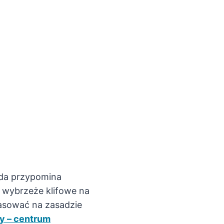
wda przypomina
– wybrzeże klifowe na
asować na zasadzie
y – centrum