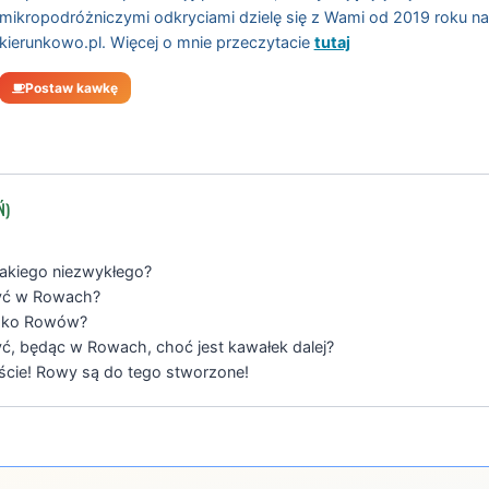
mikropodróżniczymi odkryciami dzielę się z Wami od 2019 roku n
kierunkowo.pl. Więcej o mnie przeczytacie
tutaj
Postaw kawkę
Ń)
takiego niezwykłego?
yć w Rowach?
isko Rowów?
ć, będąc w Rowach, choć jest kawałek dalej?
cie! Rowy są do tego stworzone!