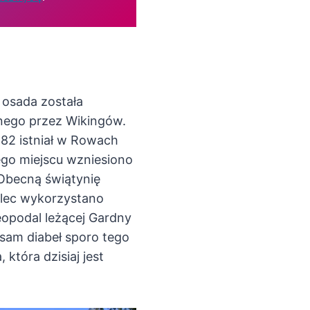
 osada została
onego przez Wikingów.
282 istniał w Rowach
ego miejscu wzniesiono
 Obecną świątynię
lec wykorzystano
eopodal leżącej Gardny
 sam diabeł sporo tego
która dzisiaj jest