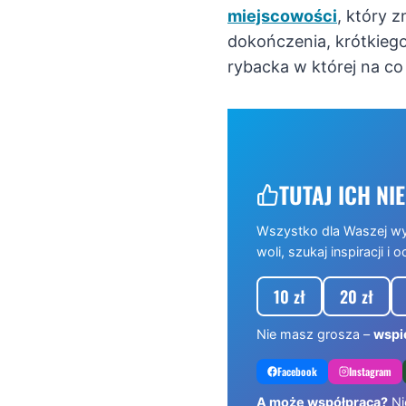
miejscowości
, który z
dokończenia, krótkieg
rybacka w której na co
TUTAJ ICH NIE
Wszystko dla Waszej w
woli, szukaj inspiracji i o
10 zł
20 zł
Nie masz grosza –
wspie
Facebook
Instagram
A może współpraca?
Ni