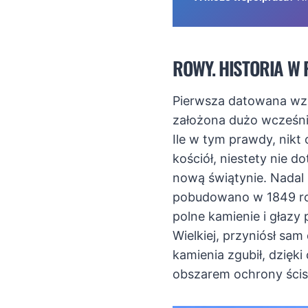
ROWY. HISTORIA W 
Pierwsza datowana wzm
założona dużo wcześnie
Ile w tym prawdy, nikt
kościół, niestety nie 
nową świątynie. Nadal 
pobudowano w 1849 ro
polne kamienie i głazy
Wielkiej, przyniósł sa
kamienia zgubił, dzięk
obszarem ochrony ścis