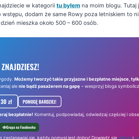
najdziecie w kategorii
tu byłem
na moim blogu. Tutaj 
o wstępu, dodam że same Rowy poza letniskiem to n
 dzień mieszka około 500 – 600 osób.
 ZNAJDZIESZ!
ygody.
Możemy tworzyć takie przyjazne i bezpłatne miejsce, tyl
ceniaj ale
nie bądź pasażerem na gapę
– wesprzyj bloga symbolicz
30 zł
POMOGĘ BARDZIEJ!
raj bezpłatnie!
Komentuj, podpowiadaj, odwiedzaj częściej i obse
Grupa na Facebooku
e zastanawiaj się, każdy pomysł jest dobry! Dowiedz się
więcej
i
od