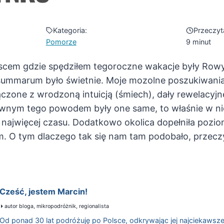
Kategoria:
Przeczyt
Pomorze
9 minut
ejscem gdzie spędziłem tegoroczne wakacje były Rowy
 summarum było świetnie. Moje mozolne poszukiwan
czone z wrodzoną intuicją (śmiech), dały rewelacyjn
łównym tego powodem były one same, to właśnie w ni
my najwięcej czasu. Dodatkowo okolica dopełniła po
 O tym dlaczego tak się nam tam podobało, przeczyt
Cześć, jestem Marcin!
autor bloga, mikropodróżnik, regionalista
Od ponad 30 lat podróżuję po Polsce, odkrywając jej najciekawsze