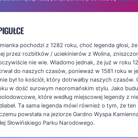
PIGUŁCE
ianka pochodzi z 1282 roku, choć legenda głosi, że
j przez rozbitków / uciekinierów z Wolina, zniszcz
 oczywiście nie wie. Wiadomo jednak, że już w roku 1
dotrwał do naszych czasów, ponieważ w 1581 roku w j
nie był to kościół, który dotrwałby naszych czasów.
ku w dość surowym neoromańskim stylu. Jako budu
 polodowcowe, które według miejscowej legendy z ni
m diabeł. Ta sama legenda mówi również o tym, że ten
i czemu powstała na jeziorze Gardno Wyspa Kamienna, 
łej Słowińskiego Parku Narodowego.