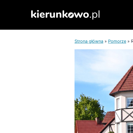
Przejdź
do
treści
Strona główna
»
Pomorze
»