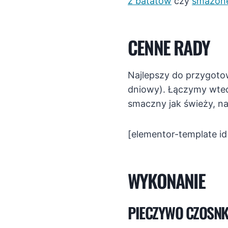
z batatów
czy
smażone
CENNE RADY
Najlepszy do przygotow
dniowy). Łączymy wted
smaczny jak świeży, na
[elementor-template i
WYKONANIE
PIECZYWO CZOSN