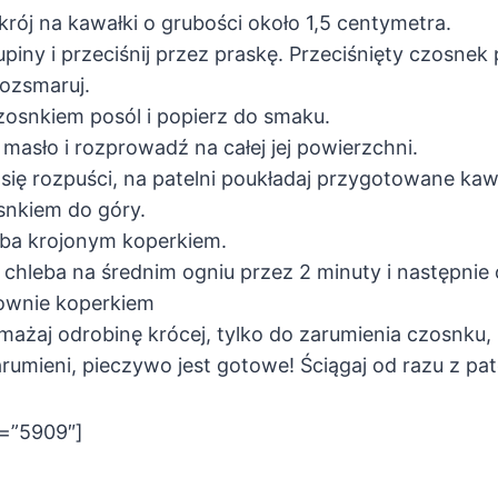
rój na kawałki o grubości około 1,5 centymetra.
upiny i przeciśnij przez praskę. Przeciśnięty czosnek
rozsmaruj.
zosnkiem posól i popierz do smaku.
 masło i rozprowadź na całej jej powierzchni.
 się rozpuści, na patelni poukładaj przygotowane kaw
nkiem do góry.
eba krojonym koperkiem.
chleba na średnim ogniu przez 2 minuty i następnie
ownie koperkiem
ażaj odrobinę krócej, tylko do zarumienia czosnku, by
rumieni, pieczywo jest gotowe! Ściągaj od razu z pate
d=”5909″]