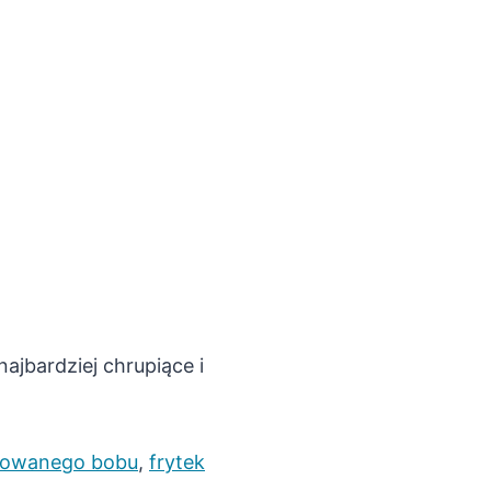
ajbardziej chrupiące i
towanego bobu
,
frytek