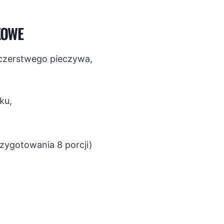
KOWE
czerstwego pieczywa,
ku,
rzygotowania 8 porcji)