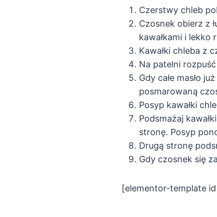
Czerstwy chleb pok
Czosnek obierz z ł
kawałkami i lekko 
Kawałki chleba z c
Na patelni rozpuść
Gdy całe masło już
posmarowaną czos
Posyp kawałki chl
Podsmażaj kawałki 
stronę. Posyp pon
Drugą stronę podsm
Gdy czosnek się za
[elementor-template i