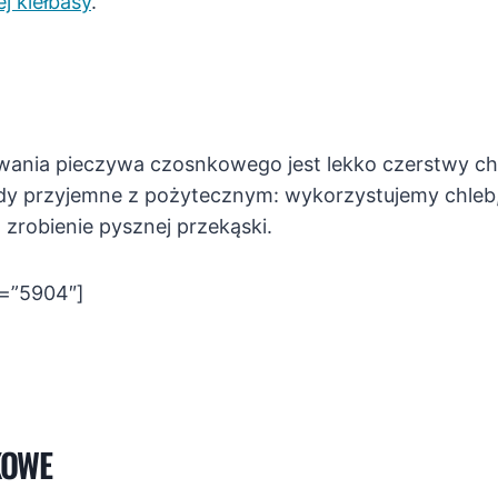
j kiełbasy
.
ania pieczywa czosnkowego jest lekko czerstwy chle
y przyjemne z pożytecznym: wykorzystujemy chleb, kt
 zrobienie pysznej przekąski.
d=”5904″]
KOWE