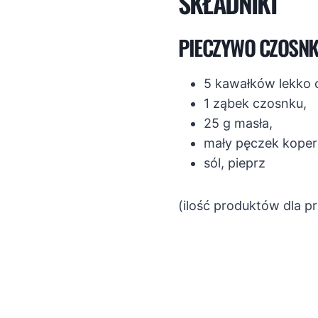
SKŁADNIKI
PIECZYWO CZOSN
5 kawałków lekko 
1 ząbek czosnku,
25 g masła,
mały pęczek koper
sól, pieprz
(ilość produktów dla p