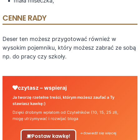
mała miseczka,
CENNE RADY
Deser ten możesz przygotować również w
wysokim pojemniku, który możesz zabrać ze sobą
np. do pracy czy szkoły.
czytasz – wspieraj
Ja tworzę rzetelne treści, którym możesz zaufać a Ty
stawiasz kawkę:)
Dzięki drobnym wpłatom od Czytelników (10, 15, 25 zł),
mogę utrzymywać i rozwijać bloga
dowiedź się więcej
Postaw kawkę!