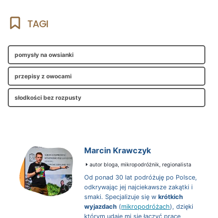
TAGI
pomysły na owsianki
przepisy z owocami
słodkości bez rozpusty
Marcin Krawczyk
autor bloga, mikropodróżnik, regionalista
Od ponad 30 lat podróżuję po Polsce,
odkrywając jej najciekawsze zakątki i
smaki. Specjalizuje się w
krótkich
wyjazdach
(
mikropodróżach
), dzięki
którym udaje mi się łączyć pracę