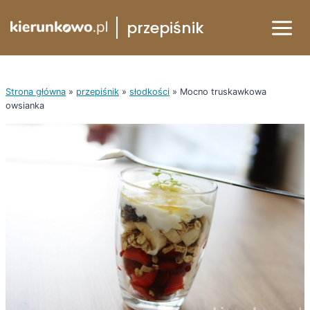
Przejdź
przepiśnik
do
treści
Strona główna
»
przepiśnik
»
słodkości
»
Mocno truskawkowa
owsianka