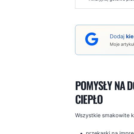
Dodaj
ki
Moje artyku
POMYSŁY NA D
CIEPŁO
Wszystkie smakowite k
przekąski na impre