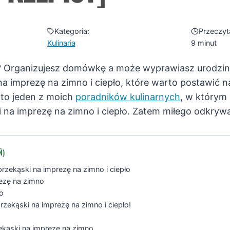
Kategoria:
Przeczyt
Kulinaria
9 minut
? Organizujesz domówkę a może wyprawiasz urodzin
 na imprezę na zimno i ciepło, które warto postawić na
Oto jeden z moich
poradników kulinarnych
, w którym 
na imprezę na zimno i ciepło. Zatem miłego odkrywani
Ń)
zekąski na imprezę na zimno i ciepło
ezę na zimno
ło
rzekąski na imprezę na zimno i ciepło!
ekąski na imprezę na zimno